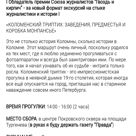
I Обладатель премии Союза журналистов "Гвоздь и
кирпич" - за новый формат экскурсий на стыке
журналистики и истории I
«КОЛОМЕНСКИЙ ТРИПТИХ: ЗАВЕДЕНИЯ, ПРЕДМЕСТЬЯ И
КОРОБКА МОНПАНСЬЕ»
Это не столько история Коломны, сколько истории в
Коломне. Этот маршрут очень личный, поскольку родился
из тех мест, где я люблю уединенно прогуливаться с
фотоаппаратом и всегда был заинтригован ими. По мере
того, как я начал узнавать об их судьбе - интрига только
росла. Коломенский триптих - это импрессионистская
прогулка в неявной дымке 19-го столетия, которая иногда
все ещё опускается на город, приглашая нас в старинное
наваждение совсем иного Петербурга.
ВРЕМЯ ПРОГУЛКИ
: 14:00 - 16:00 (2 часа)
МЕСТО СБОРА
: в центре Покровского сквера на площади
Тургенева (
в руках я буду держать газету "Правда"
)